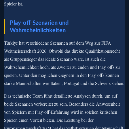
Spieler ist.
Play-off-Szenarien und
Wahrscheinlichkeiten
Türkiye hat verschiedene Szenarien auf dem Weg zur FIFA
Weltmeisterschaft 2026. Obwohl das direkte Qualifikationsrecht
als Gruppensieger das ideale Szenario wäre, ist auch die
Wahrscheinlichkeit hoch, als Zweiter zu enden und Play-offs zu
spielen. Unter den möglichen Gegnern in den Play-offs können
starke Mannschaften wie Italien, Portugal und die Schweiz stehen.
Das technische Team führt detaillierte Analysen durch, um auf
beide Szenarien vorbereitet zu sein. Besonders die Anwesenheit
von Spielern mit Play-off-Erfahrung wird in solchen kritischen
Spielen einen Vorteil bieten. Die Leistung bei der
Europameisterschaft 2024 hat das Selbstvertrauen der Mannschaft