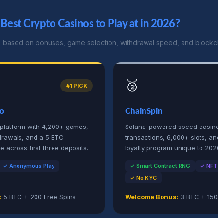
Best Crypto Casinos to Play at in 2026?
 based on bonuses, game selection, withdrawal speed, and blockc
🥈
#1 PICK
no
ChainSpin
 platform with 4,200+ games,
Solana-powered speed casin
drawals, and a 5 BTC
transactions, 6,000+ slots, an
across first three deposits.
loyalty program unique to 202
✓ Anonymous Play
✓ Smart Contract RNG
✓ NFT 
✓ No KYC
:
5 BTC + 200 Free Spins
Welcome Bonus:
3 BTC + 150