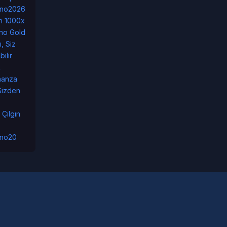
ino2026
h 1000x
ino Gold
, Siz
ilir
k
nanza
Sizden
Çılgın
ino20