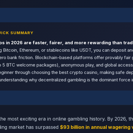
QUICK SUMMARY
s in 2026 are faster, fairer, and more rewarding than tradi
 Bitcoin, Ethereum, or stablecoins like USDT, you can deposit an
ero bank friction. Blockchain-based platforms offer provably fair
o 5 BTC welcome packages), anonymous play, and global access.
ginner through choosing the best crypto casino, making safe dep
nderstanding why decentralized gambling is the dominant force i
e most exciting era in online gambling history. By 2026, th
ling market has surpassed
$93 billion in annual wagering