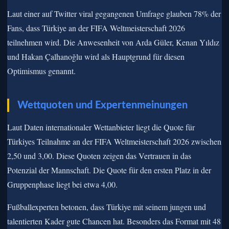
Laut einer auf Twitter viral gegangenen Umfrage glauben 78% der
Fans, dass Türkiye an der FIFA Weltmeisterschaft 2026
teilnehmen wird. Die Anwesenheit von Arda Güler, Kenan Yıldız
und Hakan Çalhanoğlu wird als Hauptgrund für diesen
Optimismus genannt.
Wettquoten und Expertenmeinungen
Laut Daten internationaler Wettanbieter liegt die Quote für
Türkiyes Teilnahme an der FIFA Weltmeisterschaft 2026 zwischen
2,50 und 3,00. Diese Quoten zeigen das Vertrauen in das
Potenzial der Mannschaft. Die Quote für den ersten Platz in der
Gruppenphase liegt bei etwa 4,00.
Fußballexperten betonen, dass Türkiye mit seinem jungen und
talentierten Kader gute Chancen hat. Besonders das Format mit 48