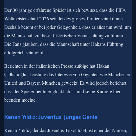
Der 30-jährige erfahrene Spieler ist sich bewusst, dass die FIFA
Weltmeisterschaft 2026 sein letztes großes Turnier sein könnte.
Deshalb betont er bei jeder Gelegenheit, dass er alles tun wird, um
die Mannschaft zu dieser historischen Veranstaltung zu führen.
Die Fans glauben, dass die Mannschaft unter Hakans Führung
erfolgreich sein wird.
Berichten in der italienischen Presse zufolge hat Hakan
Çalhanoğlus Leistung das Interesse von Giganten wie Manchester
United und Bayern München geweckt. Es wird jedoch berichtet,
dass der Spieler bei Inter glücklich ist und seine Karriere hier
beenden möchte.
Kenan Yıldız: Juventus' junges Genie
Kenan Yıldız, der das Juventus Trikot trägt, ist einer der Namen,