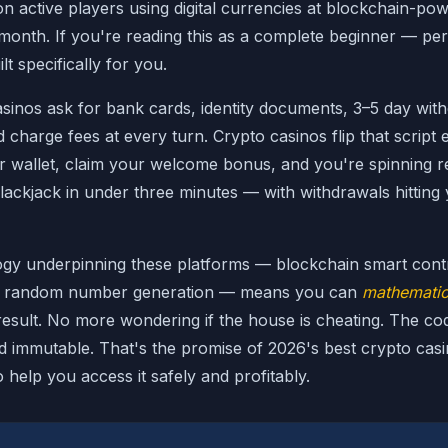
on active players using digital currencies at blockchain-po
 month. If you're reading this as a complete beginner — per
lt specifically for you.
casinos ask for bank cards, identity documents, 3–5 day wit
charge fees at every turn. Crypto casinos flip that script e
 wallet, claim your welcome bonus, and you're spinning r
blackjack in under three minutes — with withdrawals hitting 
gy underpinning these platforms — blockchain smart cont
ir random number generation — means you can
mathematica
esult. No more wondering if the house is cheating. The cod
nd immutable. That's the promise of 2026's best crypto cas
 help you access it safely and profitably.