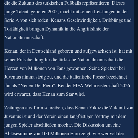
die die Zukunft des türkischen Fußballs repräsentieren. Dieses
junge Talent, geboren 2005, macht mit seinen Leistungen in der
Serie A von sich reden. Kenans Geschwindigkeit, Dribblings und
Torfähigkeit bringen Dynamik in die Angriffslinie der
Nationalmannschaft.
Kenan, der in Deutschland geboren und aufgewachsen ist, hat mit
seiner Entscheidung für die türkische Nationalmannschaft die
Herzen von Millionen von Fans gewonnen. Seine Spielzeit bei
Juventus nimmt stetig zu, und die italienische Presse bezeichnet
ihn als "Neuen Del Piero". Bei der FIFA Weltmeisterschaft 2026
wird erwartet, dass Kenan zum Star wird.
Zeitungen aus Turin schreiben, dass Kenan Yıldız die Zukunft von
Juventus ist und der Verein einen langfristigen Vertrag mit dem
jungen Spieler abschließen möchte. Die Diskussion um eine
Ablösesumme von 100 Millionen Euro zeigt, wie wertvoll der