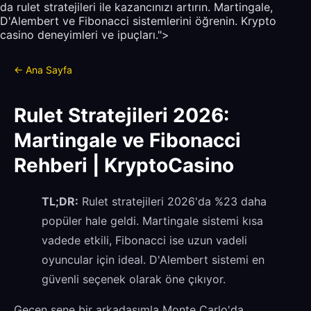
da rulet stratejileri ile kazancınızı artırın. Martingale,
D'Alembert ve Fibonacci sistemlerini öğrenin. Krypto
casino deneyimleri ve ipuçları.">
← Ana Sayfa
Rulet Stratejileri 2026:
Martingale ve Fibonacci
Rehberi | KryptoCasino
TL;DR:
Rulet stratejileri 2026'da %23 daha
popüler hale geldi. Martingale sistemi kısa
vadede etkili, Fibonacci ise uzun vadeli
oyuncular için ideal. D'Alembert sistemi en
güvenli seçenek olarak öne çıkıyor.
Geçen sene bir arkadaşımla Monte Carlo'da