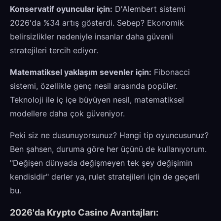
Konservatif oyuncular için:
D'Alembert sistemi
2026'da %34 artış gösterdi. Sebep? Ekonomik
belirsizlikler nedeniyle insanlar daha güvenli
stratejileri tercih ediyor.
Matematiksel yaklaşım sevenler için:
Fibonacci
sistemi, özellikle genç nesil arasında popüler.
Teknoloji ile iç içe büyüyen nesil, matematiksel
modellere daha çok güveniyor.
Peki siz ne dusunuyorsunuz? Hangi tip oyuncusunuz?
Ben şahsen, duruma göre her üçünü de kullanıyorum.
"Değişen dünyada değişmeyen tek şey değişimin
kendisidir" derler ya, rulet stratejileri için de geçerli
bu.
2026'da Krypto Casino Avantajları: