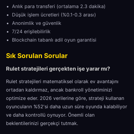
Anlık para transferi (ortalama 2.3 dakika)
Düşük işlem ücretleri (%0.1-0.3 arası)
Anonimlik ve güvenlik
7/24 erişilebilirlik
Blockchain tabanlı adil oyun garantisi
Sık Sorulan Sorular
Rulet stratejileri gerçekten işe yarar mı?
Rulet stratejileri matematiksel olarak ev avantajını
ortadan kaldırmaz, ancak bankroll yönetiminizi
optimize eder. 2026 verilerine göre, strateji kullanan
oyuncuların %52'si daha uzun süre oyunda kalabiliyor
ve daha kontrollü oynuyor. Önemli olan
beklentilerinizi gerçekçi tutmak.