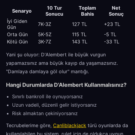
10 Tur
Toplam
Net
Senaryo
Sonucu
Bahis
Sonuç
İyi Giden
7K-3Z
127 TL
+23 TL
Gün
Orta Gün
5K-5Z
115 TL
-5 TL
Kötü Gün
3K-7Z
143 TL
-33 TL
Yani şu oluyor: D'Alembert ile büyük vurgun
yapamazsınız ama büyük kayıp da yaşamazsınız.
"Damlaya damlaya göl olur" mantığı.
Hangi Durumlarda D'Alembert Kullanmalısınız?
Sınırlı bankroll ile oynuyorsanız
Uzun vadeli, düzenli gelir istiyorsanız
Risk almaktan çekiniyorsanız
Tecrubelerime göre,
Canliblackjack
türü oyunlarda da
kullanılabilen bu sistem, rulet için de oldukça uygun.