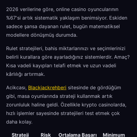
2026 verilerine göre, online casino oyuncularının
%67'si artık sistematik yaklaşım benimsiyor. Eskiden
sadece şansa dayanan rulet, bugün matematiksel
modellere dönüşmüş durumda.
Rulet stratejileri, bahis miktarlarınızı ve seçimlerinizi
belirli kurallara göre ayarladığınız sistemlerdir. Amaç?
Kısa vadeli kayıpları telafi etmek ve uzun vadeli
kârlılığı artırmak.
Acikcası,
Blackjackrehberi
sitesinde de gördüğüm
gibi, masa oyunlarında strateji kullanmak artık
zorunluluk haline geldi. Özellikle krypto casinolarda,
hızlı işlemler sayesinde stratejileri test etmek çok
daha kolay.
Strateji
Risk
Ortalama Başarı
Minimum