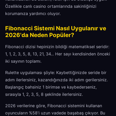
Özellikle canlı casino ortamlarında sakinliğinizi
korumanıza yardımcı oluyor.
Fibonacci Sistemi Nasıl Uygulanır ve
2026'da Neden Popüler?
Fibonacci dizisi hepinizin bildiği matematiksel seridir:
1, 1, 2, 3, 5, 8, 13, 21, 34... Her sayı kendisinden önceki
iki sayının toplamı.
Rulette uygulaması şöyle: Kaybettiğinizde seride bir
adım ilerlersiniz, kazandığınızda iki adım gerilersiniz.
Başlangıç bahsiniz 1 birimse ve kaybederseniz,
sırasıyla 1, 2, 3, 5, 8 şeklinde ilerlersiniz.
2026 verilerine göre, Fibonacci sistemini kullanan
oyuncuların %58'i uzun vadede başabaş çıkıyor. Bu