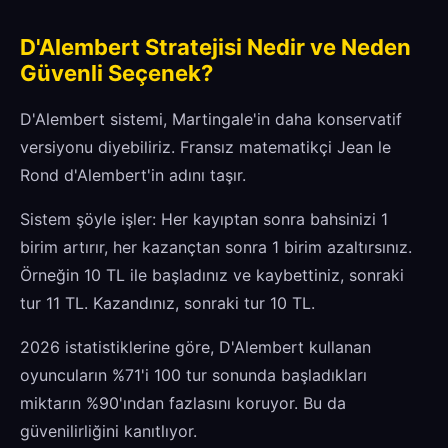
D'Alembert Stratejisi Nedir ve Neden
Güvenli Seçenek?
D'Alembert sistemi, Martingale'in daha konservatif
versiyonu diyebiliriz. Fransız matematikçi Jean le
Rond d'Alembert'in adını taşır.
Sistem şöyle işler: Her kayıptan sonra bahsinizi 1
birim artırır, her kazançtan sonra 1 birim azaltırsınız.
Örneğin 10 TL ile başladınız ve kaybettiniz, sonraki
tur 11 TL. Kazandınız, sonraki tur 10 TL.
2026 istatistiklerine göre, D'Alembert kullanan
oyuncuların %71'i 100 tur sonunda başladıkları
miktarın %90'ından fazlasını koruyor. Bu da
güvenilirliğini kanıtlıyor.