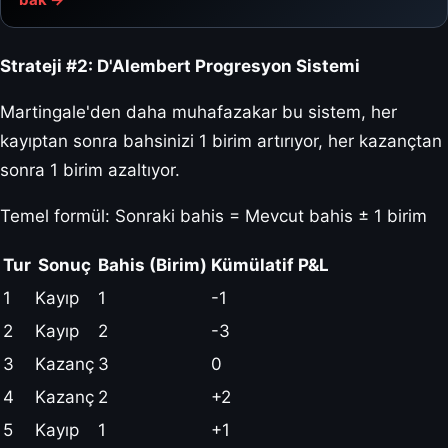
Strateji #2: D'Alembert Progresyon Sistemi
Martingale'den daha muhafazakar bu sistem, her
kayıptan sonra bahsinizi 1 birim artırıyor, her kazançtan
sonra 1 birim azaltıyor.
Temel formül: Sonraki bahis = Mevcut bahis ± 1 birim
Tur
Sonuç
Bahis (Birim)
Kümülatif P&L
1
Kayıp
1
-1
2
Kayıp
2
-3
3
Kazanç
3
0
4
Kazanç
2
+2
5
Kayıp
1
+1