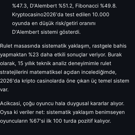
%47.3, D'Alembert %51.2, Fibonacci %49.8.
Kryptocasino2026'da test edilen 10.000
oyunda en düşük risk/getiri oranını
D'Alembert sistemi gösterdi.
Rulet masasında sistematik yaklaşım, rastgele bahis
yapmaktan %23 daha etkili sonuçlar veriyor. Burak
olarak, 15 yıllık teknik analiz deneyimimle rulet
stratejilerini matematiksel açıdan incelediğimde,
2026'da kripto casinolarda öne çıkan üç temel sistem
var.
Acikcasi, çoğu oyuncu hala duygusal kararlar alıyor.
Oysa ki veriler net: sistematik yaklaşım benimseyen
oyuncuların %67'si ilk 100 turda pozitif kalıyor.