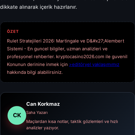
dikkate alınarak içerik hazırlanır.
ÖZET
Rulet Stratejileri 2026: Martingale ve D&#x27;Alembert
Sistemi - En guncel bilgiler, uzman analizleri ve
profesyonel rehberler. kryptocasino2026.com ile guvenil
Konunun derinine inmek için
>editöryel yaklaşımımız
hakkında bilgi alabilirsiniz.
Can Korkmaz
Saha Yazarı
CK
Maçlardan kısa notlar, taktik gözlemleri ve hızlı
analizler yazıyor.