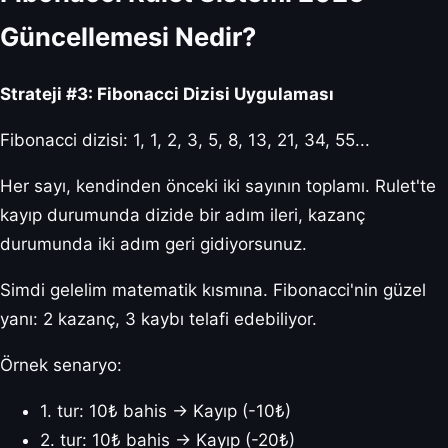
Güncellemesi Nedir?
Strateji #3: Fibonacci Dizisi Uygulaması
Fibonacci dizisi: 1, 1, 2, 3, 5, 8, 13, 21, 34, 55...
Her sayı, kendinden önceki iki sayının toplamı. Rulet'te
kayıp durumunda dizide bir adım ileri, kazanç
durumunda iki adım geri gidiyorsunuz.
Simdi gelelim matematik kısmına. Fibonacci'nin güzel
yanı: 2 kazanç, 3 kaybı telafi edebiliyor.
Örnek senaryo:
1. tur: 10₺ bahis → Kayıp (-10₺)
2. tur: 10₺ bahis → Kayıp (-20₺)