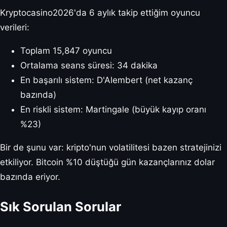
Kryptocasino2026'da 6 aylık takip ettiğim oyuncu
verileri:
Toplam 15,847 oyuncu
Ortalama seans süresi: 34 dakika
En başarılı sistem: D'Alembert (net kazanç
bazında)
En riskli sistem: Martingale (büyük kayıp oranı
%23)
Bir de şunu var: kripto'nun volatilitesi bazen stratejinizi
etkiliyor. Bitcoin %10 düştüğü gün kazançlarınız dolar
bazında eriyor.
Sık Sorulan Sorular