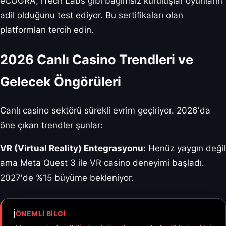
eCOGRA, iTech Labs gibi bağımsız kuruluşlar oyunların
adil olduğunu test ediyor. Bu sertifikaları olan
platformları tercih edin.
2026 Canlı Casino Trendleri ve
Gelecek Öngörüleri
Canlı casino sektörü sürekli evrim geçiriyor. 2026'da
öne çıkan trendler şunlar:
VR (Virtual Reality) Entegrasyonu:
Henüz yaygın değil
ama Meta Quest 3 ile VR casino deneyimi başladı.
2027'de %15 büyüme bekleniyor.
ℹ️
ÖNEMLI BILGI