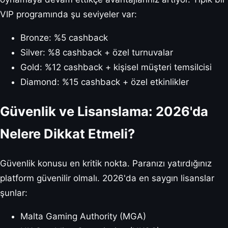
VIP programında şu seviyeler var:
Bronze: %5 cashback
Silver: %8 cashback + özel turnuvalar
Gold: %12 cashback + kişisel müşteri temsilcisi
Diamond: %15 cashback + özel etkinlikler
Güvenlik ve Lisanslama: 2026'da
Nelere Dikkat Etmeli?
Güvenlik konusu en kritik nokta. Paranızı yatırdığınız
platform güvenilir olmalı. 2026'da en saygın lisanslar
şunlar:
Malta Gaming Authority (MGA)