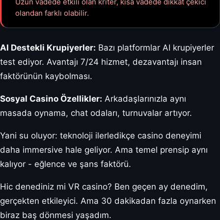
Uzun vadede etkili olan kriter, kısa vadede dikkat çekici
olandan farklı olabilir.
AI Destekli Krupiyerler:
Bazı platformlar AI krupiyerler
test ediyor. Avantajı 7/24 hizmet, dezavantajı insan
faktörünün kaybolması.
Sosyal Casino Özellikler:
Arkadaşlarınızla aynı
masada oynama, chat odaları, turnuvalar artıyor.
Yani su oluyor: teknoloji ilerledikçe casino deneyimi
daha immersive hale geliyor. Ama temel prensip aynı
kalıyor - eğlence ve şans faktörü.
Hic denediniz mi VR casino? Ben geçen ay denedim,
gerçekten etkileyici. Ama 30 dakikadan fazla oynarken
biraz baş dönmesi yaşadım.