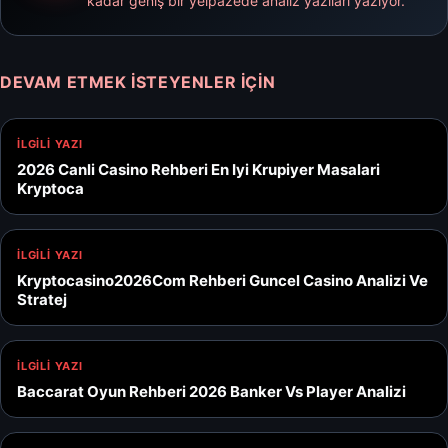
kadar geniş bir yelpazede analiz yazıları yazıyor.
DEVAM ETMEK ISTEYENLER IÇIN
İLGILI YAZI
2026 Canli Casino Rehberi En Iyi Krupiyer Masalari
Kryptoca
İLGILI YAZI
Kryptocasino2026Com Rehberi Guncel Casino Analizi Ve
Stratej
İLGILI YAZI
Baccarat Oyun Rehberi 2026 Banker Vs Player Analizi