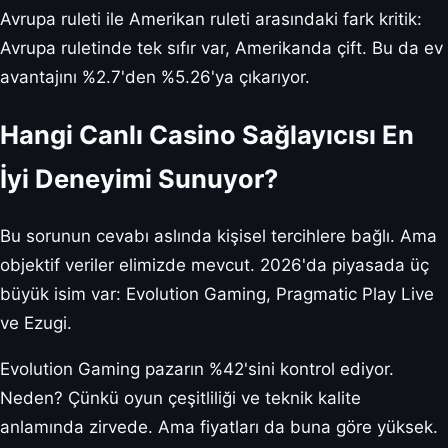
Avrupa ruleti ile Amerikan ruleti arasındaki fark kritik:
Avrupa ruletinde tek sıfır var, Amerikanda çift. Bu da ev
avantajını %2.7'den %5.26'ya çıkarıyor.
Hangi Canlı Casino Sağlayıcısı En
İyi Deneyimi Sunuyor?
Bu sorunun cevabı aslında kişisel tercihlere bağlı. Ama
objektif veriler elimizde mevcut. 2026'da piyasada üç
büyük isim var: Evolution Gaming, Pragmatic Play Live
ve Ezugi.
Evolution Gaming pazarın %42'sini kontrol ediyor.
Neden? Çünkü oyun çeşitliliği ve teknik kalite
anlamında zirvede. Ama fiyatları da buna göre yüksek.