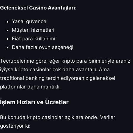
Geleneksel Casino Avantajları:
Yasal güvence
Müşteri hizmetleri
Fiat para kullanımı
Daha fazla oyun seçeneği
Tecrubelerime göre, eğer kripto para birimleriyle aranız
iyiyse kripto casinolar çok daha avantajlı. Ama
traditional banking tercih ediyorsanız geleneksel
platformlar daha mantıklı.
İşlem Hızları ve Ücretler
Bu konuda kripto casinolar açık ara önde. Veriler
gösteriyor ki: