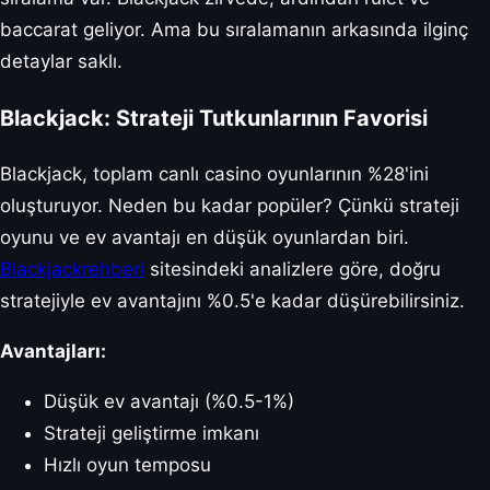
baccarat geliyor. Ama bu sıralamanın arkasında ilginç
detaylar saklı.
Blackjack: Strateji Tutkunlarının Favorisi
Blackjack, toplam canlı casino oyunlarının %28'ini
oluşturuyor. Neden bu kadar popüler? Çünkü strateji
oyunu ve ev avantajı en düşük oyunlardan biri.
Blackjackrehberi
sitesindeki analizlere göre, doğru
stratejiyle ev avantajını %0.5'e kadar düşürebilirsiniz.
Avantajları:
Düşük ev avantajı (%0.5-1%)
Strateji geliştirme imkanı
Hızlı oyun temposu