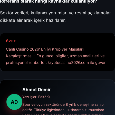
Referans olarak hangi kaynaklar kullanılıyor?
Sektör verileri, kullanıcı yorumları ve resmi açıklamalar
dikkate alınarak içerik hazırlanır.
ÖZET
Canlı Casino 2026: En İyi Krupiyer Masaları
Karşılaştırması - En guncel bilgiler, uzman analizleri ve
profesyonel rehberler. kryptocasino2026.com ile guven
Ahmet Demir
Yazı İşleri Editörü
AD
Spor ve oyun sektöründe 8 yıllık deneyime sahip
editör. Türkiye liglerinden uluslararası turnuvalara