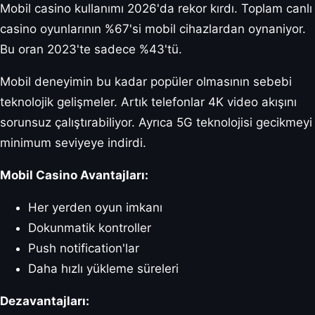
Mobil casino kullanımı 2026'da rekor kırdı. Toplam canlı
casino oyunlarının %67'si mobil cihazlardan oynaniyor.
Bu oran 2023'te sadece %43'tü.
Mobil deneyimin bu kadar popüler olmasının sebebi
teknolojik gelişmeler. Artık telefonlar 4K video akışını
sorunsuz çalıştırabiliyor. Ayrıca 5G teknolojisi gecikmeyi
minimum seviyeye indirdi.
Mobil Casino Avantajları:
Her yerden oyun imkanı
Dokunmatik kontroller
Push notification'lar
Daha hızlı yükleme süreleri
Dezavantajları: