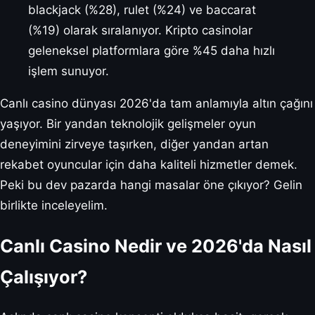
blackjack (%28), rulet (%24) ve baccarat
(%19) olarak sıralanıyor. Kripto casinolar
geleneksel platformlara göre %45 daha hızlı
işlem sunuyor.
Canlı casino dünyası 2026'da tam anlamıyla altın çağını
yaşıyor. Bir yandan teknolojik gelişmeler oyun
deneyimini zirveye taşırken, diğer yandan artan
rekabet oyuncular için daha kaliteli hizmetler demek.
Peki bu dev pazarda hangi masalar öne çıkıyor? Gelin
birlikte inceleyelim.
Canlı Casino Nedir ve 2026'da Nasıl
Çalışıyor?