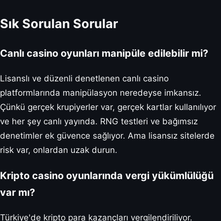
Sık Sorulan Sorular
Canlı casino oyunları manipüle edilebilir mi?
Lisanslı ve düzenli denetlenen canlı casino
platformlarında manipülasyon neredeyse imkansız.
Çünkü gerçek krupiyerler var, gerçek kartlar kullanılıyor
ve her şey canlı yayında. RNG testleri ve bağımsız
denetimler ek güvence sağlıyor. Ama lisansız sitelerde
risk var, onlardan uzak durun.
Kripto casino oyunlarında vergi yükümlülüğü
var mı?
Türkiye'de kripto para kazançları vergilendiriliyor.