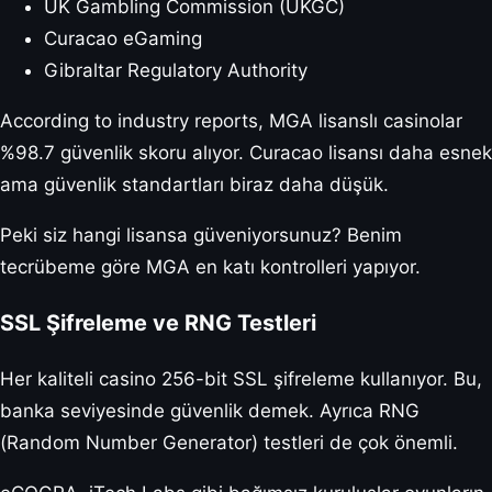
UK Gambling Commission (UKGC)
Curacao eGaming
Gibraltar Regulatory Authority
According to industry reports, MGA lisanslı casinolar
%98.7 güvenlik skoru alıyor. Curacao lisansı daha esnek
ama güvenlik standartları biraz daha düşük.
Peki siz hangi lisansa güveniyorsunuz? Benim
tecrübeme göre MGA en katı kontrolleri yapıyor.
SSL Şifreleme ve RNG Testleri
Her kaliteli casino 256-bit SSL şifreleme kullanıyor. Bu,
banka seviyesinde güvenlik demek. Ayrıca RNG
(Random Number Generator) testleri de çok önemli.