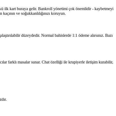
kü ilk kart buraya gelir. Bankroll yönetimi çok önemlidir - kaybetmeyi
en kaçının ve soğukkanlılığınızı koruyun.
ılaştırılabilir düzeydedir. Normal bahislerde 1:1 ödeme alırsınız. Bazı
 farklı masalar sunar. Chat özelliği ile krupiyerle iletişim kurabilir,
zdır.