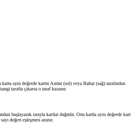
a karta aynı değerde kartın Andar (sol) veya Bahar (sağ) tarafından
angi tarafta çıkarsa o taraf kazanır.
ndan başlayarak sırayla kartlar dağıtılır. Orta kartla aynı değerde kart
sayı değeri eşleşmesi aranır.